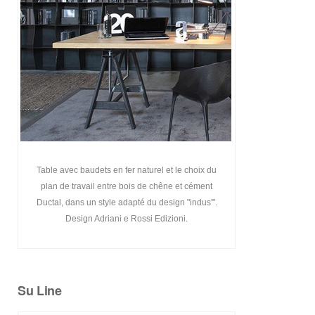
Table avec baudets en fer naturel et le choix du
plan de travail entre bois de chêne et cément
Ductal, dans un style adapté du design "indus'".
Design Adriani e Rossi Edizioni.
Su Line