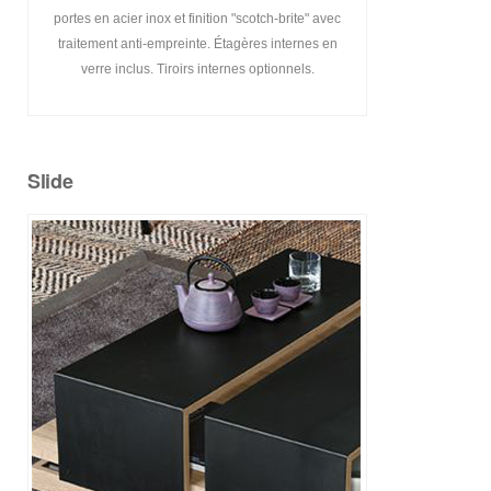
portes en acier inox et finition "scotch-brite" avec
traitement
anti-empreinte
. Étagères internes en
verre inclus. Tiroirs internes optionnels.
Slide